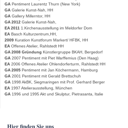
GA
Pentiment Laurentz Thurn (New York)
GA
Galerie Kunst-Nah, HH
GA
Gallery Millerntor, HH
GA 2012
Galerie Kunst-Nah,
EA 2011
1.Kirchenausstellung im Meldorfer Dom
EA
Basch Kulturzentrum,HH,
2009
Kuration Kunstforum Markert/ HFBK, HH
EA
Offenes Atelier, Rahlstedt HH
GA 2008 Gründung
Künstlergruppe BKAH, Bergedorf
GA
2007 Pentiment mit Piet Warffemius (Den Haag)
EA
2006 Offenes Atelier Ohlendorferturm, Rahlstedt HH
GA 2005
Pentiment mit Jan Köchermann, Hamburg
GA
2001 Pentiment mit Gerald Brettschuh
GA
1998 AkBK, Siegmaringen mit Prof. Gerhard Berger
EA
1997 Atelierausstellung, München
GA
1996 und 1995 Akt und Skulptur, Pietrasanta, Italie
Hier finden Sie uns