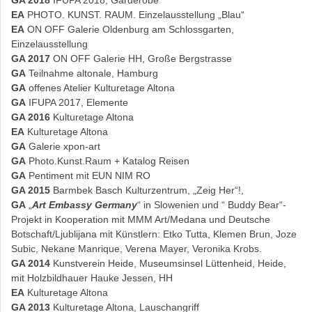
GA 2018
IFUPA 2018, Garderobe
EA
PHOTO. KUNST. RAUM. Einzelausstellung „Blau“
EA
ON OFF Galerie Oldenburg am Schlossgarten,
Einzelausstellung
GA 2017
ON OFF Galerie HH, Große Bergstrasse
GA
Teilnahme altonale, Hamburg
GA
offenes Atelier Kulturetage Altona
GA
IFUPA 2017, Elemente
GA 2016
Kulturetage Altona
EA
Kulturetage Altona
GA
Galerie xpon-art
GA
Photo.Kunst.Raum + Katalog Reisen
GA
Pentiment mit EUN NIM RO
GA 2015
Barmbek Basch Kulturzentrum, „Zeig Her“!,
GA
„
Art Embassy Germany
“ in Slowenien und “ Buddy Bear“-
Projekt in Kooperation mit MMM Art/Medana und Deutsche
Botschaft/Ljublijana mit Künstlern: Etko Tutta, Klemen Brun, Joze
Subic, Nekane Manrique, Verena Mayer, Veronika Krobs.
GA 2014
Kunstverein Heide, Museumsinsel Lüttenheid, Heide,
mit Holzbildhauer Hauke Jessen, HH
EA
Kulturetage Altona
GA 2013
Kulturetage Altona, Lauschangriff