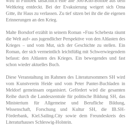
wird in Flintbek tatsächlich eine alte 300-Kilo-Bombe aus dem
Weltkrieg entdeckt. Bei der Evakuierung weigert sich Oma
Gitte, ihr Haus zu verlassen. Zu tief sitzen bei ihr die die eigenen
Erinnerungen an den Krieg.
Malte Borsdorf erzählt in seinem Roman »Frau Schebesta räumt
die Welt auf« aus jugendlicher Perspektive von den Altlasten des
Krieges – und vom Mut, sich der Geschichte zu stellen. Ein
Roman, der sich vermeintlich leichtfüßig mit Schwerwiegendem
befasst: den Altlasten des Krieges. Ein bewegendes und fast
schon wieder aktuelles Buch.
Diese Veranstaltung im Rahmen des Literatursommers SH wird
vom Kunstverein Heide und vom Peter Panter-Buchladen in
Meldorf gemeinsam organisiert. Gefördert wird die gesamten
Reihe durch die Landeszentrale für politische Bildung SH, das
Ministerium für Allgemeine und Berufliche Bildung,
Wissenschaft, Forschung und Kultur SH, die IB.SH-
Förderbank, Kiel.Sailing.City sowie dem Freundeskreis des
Literaturhauses Schleswig-Holstein.