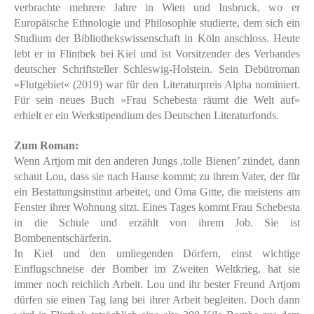
verbrachte mehrere Jahre in Wien und Insbruck, wo er
Europäische Ethnologie und Philosophie studierte, dem sich ein
Studium der Bibliothekswissenschaft in Köln anschloss. Heute
lebt er in Flintbek bei Kiel und ist Vorsitzender des Verbandes
deutscher Schriftsteller Schleswig-Holstein. Sein Debütroman
»Flutgebiet« (2019) war für den Literaturpreis Alpha nominiert.
Für sein neues Buch »Frau Schebesta räumt die Welt auf«
erhielt er ein Werkstipendium des Deutschen Literaturfonds.
Zum Roman:
Wenn Artjom mit den anderen Jungs ,tolle Bienen’ zündet, dann
schaut Lou, dass sie
nach Hause kommt; zu ihrem Vater, der für
ein Bestattungsinstitut arbeitet, und Oma
Gitte, die meistens am
Fenster ihrer Wohnung sitzt. Eines Tages kommt Frau
Schebesta
in die Schule und erzählt von ihrem Job. Sie ist
Bombenentschärferin.
In
Kiel und den umliegenden Dörfern, einst wichtige
Einflugschneise der Bomber im
Zweiten Weltkrieg, hat sie
immer noch reichlich Arbeit. Lou und ihr bester Freund Artjom
dürfen sie einen Tag lang bei ihrer Arbeit begleiten. Doch dann