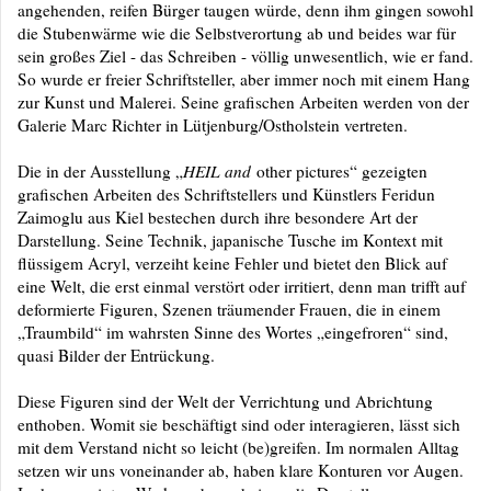
angehenden, reifen Bürger taugen würde, denn ihm gingen sowohl
die Stubenwärme wie die Selbstverortung ab und beides war für
sein großes Ziel - das Schreiben - völlig unwesentlich, wie er fand.
So wurde er freier Schriftsteller, aber immer noch mit einem Hang
zur Kunst und Malerei. Seine grafischen Arbeiten werden von der
Galerie Marc Richter in Lütjenburg/Ostholstein vertreten.
Die in der Ausstellung „
HEIL and
other pictures“ gezeigten
grafischen Arbeiten des Schriftstellers und Künstlers Feridun
Zaimoglu aus Kiel bestechen durch ihre besondere Art der
Darstellung. Seine Technik, japanische Tusche im Kontext mit
flüssigem Acryl, verzeiht keine Fehler und bietet den Blick auf
eine Welt, die erst einmal verstört oder irritiert, denn man trifft auf
deformierte Figuren, Szenen träumender Frauen, die in einem
„Traumbild“ im wahrsten Sinne des Wortes „eingefroren“ sind,
quasi Bilder der Entrückung.
Diese Figuren sind der Welt der Verrichtung und Abrichtung
enthoben. Womit sie beschäftigt sind oder interagieren, lässt sich
mit dem Verstand nicht so leicht (be)greifen. Im normalen Alltag
setzen wir uns voneinander ab, haben klare Konturen vor Augen.