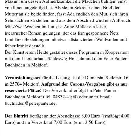
Maxim, um dessen Aufmerksamkeit die Mädchen buhlten, einst
von ihnen angefertigt hat. Als sie im Sekretär einen Brief der
Mutter an sie beide finden, fasst Ada endlich den Mut, sich ihren
Sehnsüchten zu stellen, und aus dem Abschied wird ein Aufbruch.
Mit ›Zwei Wochen im Juni‹ ist Anne Müller ein leiser,
literarischer Roman gelungen, der das fein gesponnene Netz
familiärer Beziehungen mit etwas distanziertem Wohlwollen und
feiner Ironie darstellt.
Der Kunstverein Heide gestaltet dieses Programm in Kooperation
mit dem Literaturhaus Schleswig-Holstein und dem Peter-Panter-
Buchladen in Meldorf.
Veranstaltungsort
für die Lesung ist die Ditmarsia, Süderstr. 16
Aufgrund der Corona-Vorgaben gibt es nur
in 25704 Meldorf.
reservierte Plätze!
Der Vorverkauf erfolgt im Peter-Panter-
Buchladen Meldorf (Tel: 04832-4104) oder unter Email:
buchladen@peterpanter.de.
Der Eintritt
beträgt an der Abendkasse 8,00 Euro (ermäßigt 4,00
Euro) und im Vorverkauf 7,00 Euro (erm. 3,50 Euro)