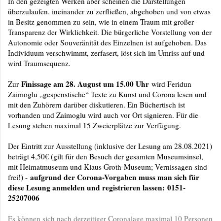
In den gezeigten Werken aber scheinen die Darstellungen
überzulaufen. ineinander zu zerfließen, abgehoben und von etwas
in Besitz genommen zu sein, wie in einem Traum mit großer
Transparenz der Wirklichkeit. Die bürgerliche Vorstellung von der
Autonomie oder Souveränität des Einzelnen ist aufgehoben. Das
Individuum verschwimmt, zerfasert, löst sich im Umriss auf und
wird Traumsequenz.
Finissage am 28. August um 15.00 Uhr
Zur
wird Feridun
Zaimoglu „gespenstische“ Texte zu Kunst und Corona lesen und
mit den Zuhörern darüber diskutieren. Ein Büchertisch ist
vorhanden und Zaimoglu wird auch vor Ort signieren. Für die
Lesung stehen maximal 15 Zweierplätze zur Verfügung.
Der Eintritt zur Ausstellung (inklusive der Lesung am 28.08.2021)
beträgt 4,50€ (gilt für den Besuch der gesamten Museumsinsel,
mit Heimatmuseum und Klaus Groth-Museum; Vernissagen sind
aufgrund der Corona-Vorgaben muss man sich für
frei!) -
diese Lesung anmelden und registrieren lassen:
0151-
25207006
Es können sich nach derzeitiger Coronalage maximal 10 Personen