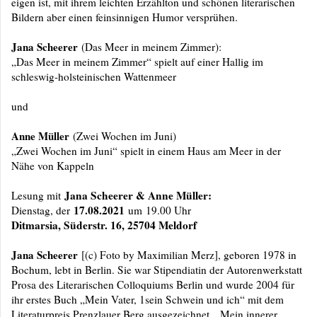
eigen ist, mit ihrem leichten Erzählton und schönen literarischen
Bildern aber einen feinsinnigen Humor versprühen.
Jana Scheerer
(Das Meer in meinem Zimmer):
„Das Meer in meinem Zimmer“ spielt auf einer Hallig im
schleswig-holsteinischen Wattenmeer
und
Anne Müller
(Zwei Wochen im Juni)
„Zwei Wochen im Juni“ spielt in einem Haus am Meer in der
Nähe von Kappeln
Jana Scheerer & Anne Müller:
Lesung mit
17.08.2021
Dienstag, der
um 19.00 Uhr
Ditmarsia, Süderstr. 16, 25704 Meldorf
Jana Scheerer
[(c) Foto by Maximilian Merz], geboren 1978 in
Bochum, lebt in Berlin. Sie war Stipendiatin der Autorenwerkstatt
Prosa des Literarischen Colloquiums Berlin und wurde 2004 für
ihr erstes Buch „Mein Vater, 1sein Schwein und ich“ mit dem
Literaturpreis Prenzlauer Berg ausgezeichnet. „Mein innerer