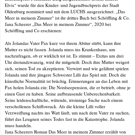
Elvis“ wurde für den Kinder- und Jugendbuchpreis der Stadt
Oldenburg nominiert und mit dem LUCHS ausgezeichnet. „Das
Meer in meinem Zimmer“ ist ihr drittes Buch bei Schöffling & Co.
Jana Scheerer „Das Meer in meinem Zimmer“, 2020 bei
Schöffling und Co erschienen:
Als Jolandas Vater Pax kurz vor ihrem Abitur stirbt, kann ihre
Mutter es nicht fassen. Jolanda muss ins Krankenhaus, um
nachzufragen, ob er wirklich tot ist. Es stimmt – Exitus um drei
Uhr dreiundzwanzig, wird ihr mitgeteilt. Doch ihre Mutter weigert
sich, seinen Tod zu akzeptieren. Verwirrt und wie gelähmt spielen
Jolanda und ihre jüngere Schwester Lilli das Spiel mit. Doch die
künstliche Normalität ist brüchig. Erinnerungen an das Leben mit
Pax holen Jolanda ein: Die Nordseepension, die er betrieb, ohne je
einen Gast zu haben. Seine aufbrausende Unberechenbarkeit.
Seine leidenschaftliche, wütende, irrsinnige Suche nach einem
verschollenen Schiffswrack. Als die kleine Lilli voller
Verzweiflung nachts ins Watt läuft, um nach dem Vater zu suchen,
führt das Leugnen seines Todes fast in die Katastrophe. Jolanda
muss handeln.
Jana Scheerers Roman Das Meer in meinem Zimmer erzählt von