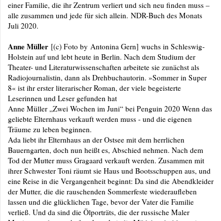
einer Familie, die ihr Zentrum verliert und sich neu finden muss –
alle zusammen und jede für sich allein. NDR-Buch des Monats
Juli 2020.
Anne Müller
[(c) Foto by Antonina Gern] wuchs in Schleswig-
Holstein auf und lebt heute in Berlin. Nach dem Studium der
Theater- und Literaturwissenschaften arbeitete sie zunächst als
Radiojournalistin, dann als Drehbuchautorin. »Sommer in Super
8« ist ihr erster literarischer Roman, der viele begeisterte
Leserinnen und Leser gefunden hat
Anne Müller „Zwei Wochen im Juni“ bei Penguin 2020 Wenn das
geliebte Elternhaus verkauft werden muss - und die eigenen
Träume zu leben beginnen.
Ada liebt ihr Elternhaus an der Ostsee mit dem herrlichen
Bauerngarten, doch nun heißt es, Abschied nehmen. Nach dem
Tod der Mutter muss Gragaard verkauft werden. Zusammen mit
ihrer Schwester Toni räumt sie Haus und Bootsschuppen aus, und
eine Reise in die Vergangenheit beginnt: Da sind die Abendkleider
der Mutter, die die rauschenden Sommerfeste wiederaufleben
lassen und die glücklichen Tage, bevor der Vater die Familie
verließ. Und da sind die Ölporträts, die der russische Maler