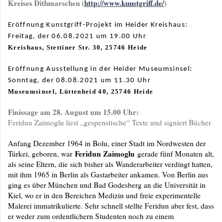
Kreises Dithmarschen (
http://www.kunstgriff.de/
)
Eröffnung Kunstgriff-Projekt im Heider Kreishaus:
Freitag, der 06.08.2021 um 19.00 Uhr
Kreishaus, Stettiner Str. 30, 25746 Heide
Eröffnung Ausstellung in der Heider Museumsinsel:
Sonntag, der 08.08.2021 um 11.30 Uhr
Museumsinsel, Lüttenheid 40, 25746 Heide
Finissage am 28. August um 15.00 Uhr:
Feridun Zaimoglu liest „gespenstische“ Texte und signiert Bücher
Anfang Dezember 1964 in Bolu, einer Stadt im Nordwesten der
Feridun Zaimoglu
Türkei, geboren, war
gerade fünf Monaten alt,
als seine Eltern, die sich bisher als Wanderarbeiter verdingt hatten,
mit ihm 1965 in Berlin als Gastarbeiter ankamen. Von Berlin aus
ging es über München und Bad Godesberg an die Universität in
Kiel, wo er in den Bereichen Medizin und freie experimentelle
Malerei immatrikulierte. Sehr schnell stellte Feridun aber fest, dass
er weder zum ordentlichern Studenten noch zu einem