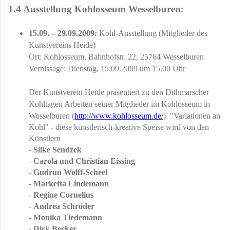
1.4 Ausstellung Kohlosseum Wesselburen:
15.09. – 29.09.2009:
Kohl-Ausstellung (Mitglieder des
Kunstvereins Heide)
Ort: Kohlosseum, Bahnhofstr. 22, 25764 Wesselburen
Vernissage: Dienstag, 15.09.2009 um 15.00 Uhr
Der Kunstverein Heide präsentiert zu den Dithmarscher
Kohltagen Arbeiten seiner Mitglieder im Kohlosseum in
Wesselburen (
http://www.kohlosseum.de/
). "Variationen an
Kohl" - diese künstlerisch-kreative Speise wird von den
Künstlern
-
Silke Sendzek
-
Carola und Christian Eissing
-
Gudrun Wolff-Scheel
-
Marketta Lindemann
-
Regine Cornelius
-
Andrea Schröder
-
Monika Tiedemann
-
Dirk Becker